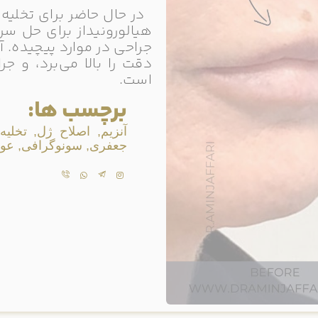
در حال حاضر برای تخلیه 
هیالورونیداز برای حل سری
جراحی در موارد پیچیده. 
دقت را بالا می‌برد، و ج
است.
برچسب ها:
آنزیم, اصلاح ژل, تخلی
جعفری, سونوگرافی, عوار