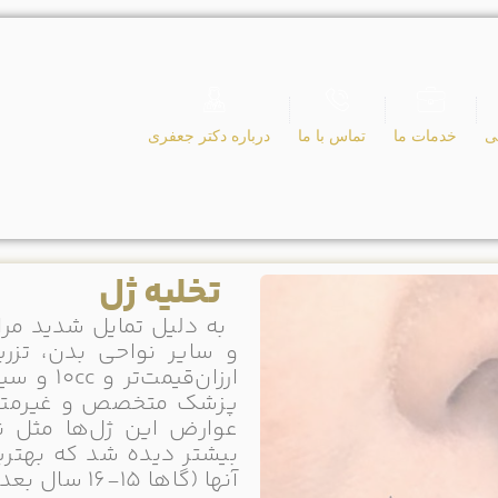
ی
خدمات ما
تماس با ما
درباره دکتر جعفری
تخلیه ژل 
به دلیل تمایل شدید مراج
و سایر نواحی بدن، تزری
ارزان‌قی
پزشک متخصص و غیرمتخص
عوارض این ژل‌ها مثل نک
بیشتر دیده شد که بهترین
آنها (گاها 15-16 سال بعد) تخلیه ژل زیر گاید سونوگرافی می‌باشد.