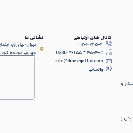
کانال های ارتباطی
نشانی ما
09201074504
تهران-نیاوران، ابتد
USSD: *6655 * 45040#
چهارم، مجتمع تجار
info@draminjaffari.com
واتساپ
کار و
بدن و