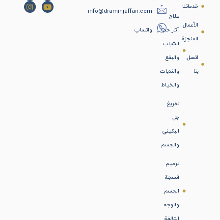
خدماتنا
info@draminjaffari.com
علاج
الأعمال
آثار حب
واتساپ
المنجزة
الشباب
اتصل
والبقع
بنا
والندبات
والخياط
تفريغ
جل
البكيني
والجسم
ترميم
أنسجة
الجسم
والوجه
التالفة