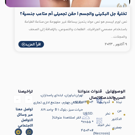
تخلیة جل البكيني والجسم | حقن تجميلي أم متاعب جنسية؟
نص لورم ايبسم هو نص مولد يتميز ببساطة غير مفهومة من صناعة الطباعة
باستخدام مصممي الجرافيك. الطابعات والنصوص، بالإضافة إلى الصحف
والمجلات...
9 أكتوبر , 2023
اقرأ المزيد
الوصول
دليل
قنوات
عنواننا
تراخيصنا
تهران-نیاوران، ابتدای پاسداران،
السريع
الخدمت
الاتصال
نبذة
أندوليفت
09201074504
تنگستان چهارم، مجتمع اداری تجاری
تواصل معنا
حیات سبز، بلوک B 1 -واحد 819
عن
نخر
USSD:
عبر وسائل
انقر لمشاهدة عنواننا(
الدكتور
التواصل
*6655 *
نخر الجلد
الاجتماعي
جعفري
45040#
(Necrosis)