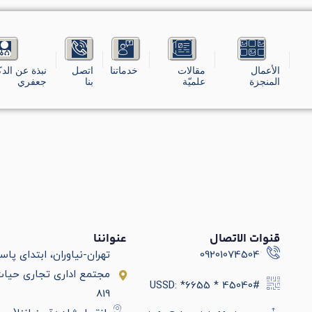
الأعمال
مقالات
خدماتنا
اتصل
نبذة عن الدك
المنجزة
علميّة
بنا
جعفري
قنوات الاتصال
عنواننا
09201074504
تهران-نیاوران، ابتدای پاس
USSD: *6655 * 45040#
819