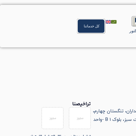
كل خدماتنا
تور
تراخيصنا
داران، تنگستان چهارم،
مجتمع اداری تجاری حیات سبز، بلوک B 1 -واحد