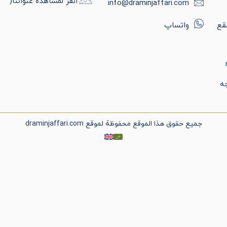
انقر لمشاهدة عنواننا(
info@draminjaffari.com
قع
واتساپ
ه
جميع حقوق هذا الموقع محفوظة لموقع draminjaffari.com