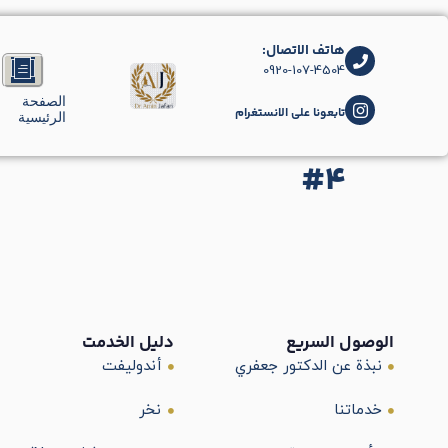
هاتف الاتصال:
0920-107-4504
الصفحة
تابعونا على الانستغرام
الرئيسية
#4
الوصول السريع
دليل الخدمت
نبذة عن الدكتور جعفري
أندوليفت
خدماتنا
نخر