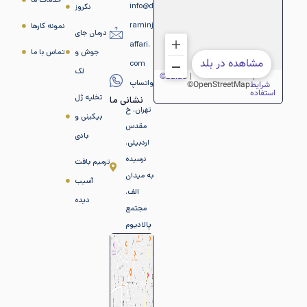
خدمات ما
info@d
نکروز
raminj
نمونه کارها
درمان جای
affari.
جوش و
تماس با ما
com
لک
واتساپ
تخلیه ژل
نشانی ما
تهران، خ
بیکینی و
مقدس
بادی
اردبیلی،
نرسیده
ترمیم بافت
به میدان
آسیب
الف،
دیده
مجتمع
پالادیوم