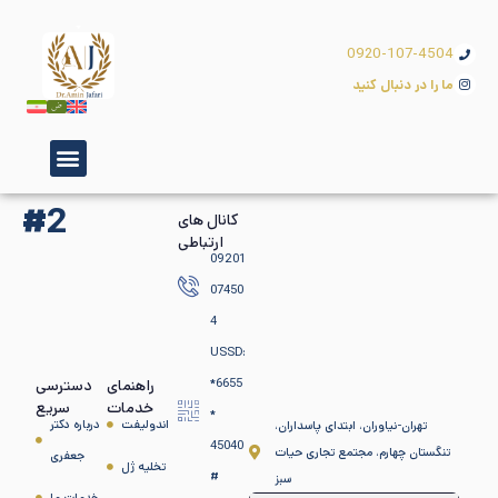
0920-107-4504
ما را در دنبال کنید
#2
کانال های
ارتباطی
09201
07450
4
USSD:
*6655
راهنمای
دسترسی
خدمات
سریع
*
اندولیفت
درباره دکتر
تهران-نیاوران، ابتدای پاسداران،
45040
تنگستان چهارم، مجتمع تجاری حیات
جعفری
تخلیه ژل
#
سبز